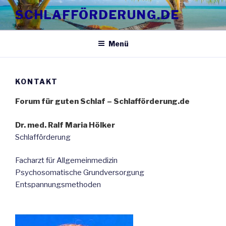
Zum
SCHLAFFÖRDERUNG.DE
Inhalt
springen
Menü
KONTAKT
Forum für guten Schlaf – Schlafförderung.de
Dr. med. Ralf Maria Hölker
Schlafförderung
Facharzt für Allgemeinmedizin
Psychosomatische Grundversorgung
Entspannungsmethoden