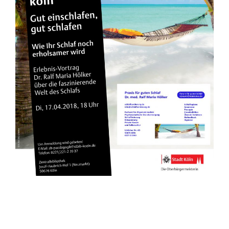
.
.
.